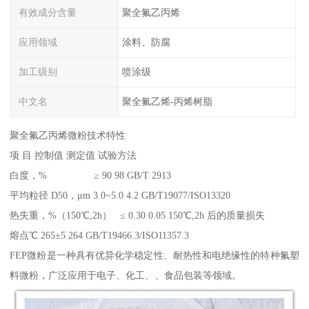
有效成分含量
聚全氟乙丙烯
应用领域
涂料、防腐
加工级别
喷涂级
中文名
聚全氟乙烯-丙烯树脂
聚全氟乙丙烯微粉技术特性
项 目 控制值 测定值 试验方法
白度，% ≥ 90 98 GB/T 2913
平均粒径 D50，μm 3.0~5.0 4.2 GB/T19077/ISO13320
热失重，%（150℃,2h） ≤ 0.30 0.05 150℃,2h 后的质量损失
熔点℃ 265±5 264 GB/T19466.3/ISO11357.3
FEP微粉是一种具有优异化学稳定性、耐热性和电绝缘性的特种氟塑
料微粉，广泛应用于电子、化工、、食品包装等领域。