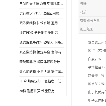
自润性好 F40 改善应用领域的耐热性 滑润性
气味
PE蜡粉
材质
运行稳定 PTFE 改善应用领域的耐热性 滑润性
PE改性蜡粉
有效成分含量
聚乙烯细粉末 难水解 通用 氟茂
加工级别
浙江PE蜡 分散剂润滑剂 高低熔点
聚氟烷氧基微粉 硬度大 耐高温性能好 良好的不粘性 功能性涂料
聚全氟乙丙
项 目 控制
聚乙烯蜡粉 恒定平稳 套印清漆 无毒
白度，% ≥ 
聚醚砜乳液 将固体颗粒分散均匀 高分子聚合物 新的纳米涂层材料
平均粒径 D50，
聚乙烯蜡粉 不易泄漏 提供摩擦减少和润滑性能
热失重，%（15
PE粉 热稳定好、低粘度、低熔点
熔点℃ 265±5 
30粉 耐磨性强 性能稳定
由于其优异
电子元件的