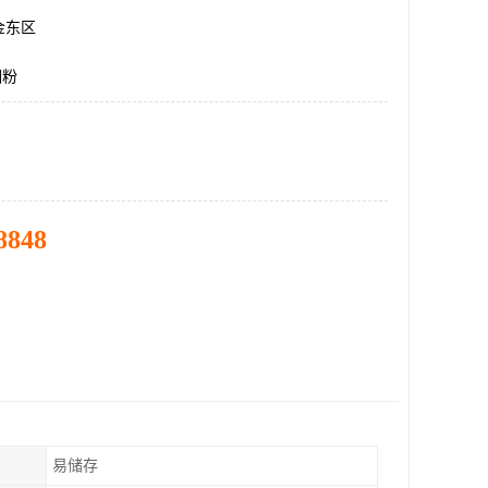
金东区
细粉
8848
易储存