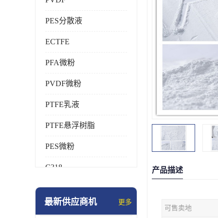
PES分散液
ECTFE
PFA微粉
PVDF微粉
PTFE乳液
PTFE悬浮树脂
PES微粉
C318
产品描述
HFP
最新供应商机
更多
可售卖地
氟橡胶