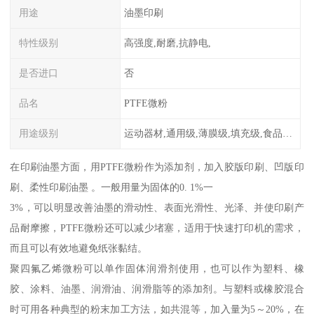
用途
油墨印刷
特性级别
高强度,耐磨,抗静电,
是否进口
否
品名
PTFE微粉
用途级别
运动器材,通用级,薄膜级,填充级,食品级,电子电器部件
在印刷油墨方面，用PTFE微粉作为添加剂，加入胶版印刷、凹版印
刷、柔性印刷油墨 。一般用量为固体的0. 1%一
3%，可以明显改善油墨的滑动性、表面光滑性、光泽、并使印刷产
品耐摩擦，PTFE微粉还可以减少堵塞，适用于快速打印机的需求，
而且可以有效地避免纸张黏结。
聚四氟乙烯微粉可以单作固体润滑剂使用，也可以作为塑料、橡
胶、涂料、油墨、润滑油、润滑脂等的添加剂。与塑料或橡胶混合
时可用各种典型的粉末加工方法，如共混等，加入量为5～20%，在