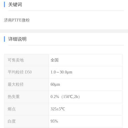
关键词
济南PTFE微粉
详细说明
可售卖地
全国
平均粒径 D50
1.0～30.0μm
最大粒径
60μm
热失重
0.2%（150℃,2h）
熔点
325±5℃
白度
95%