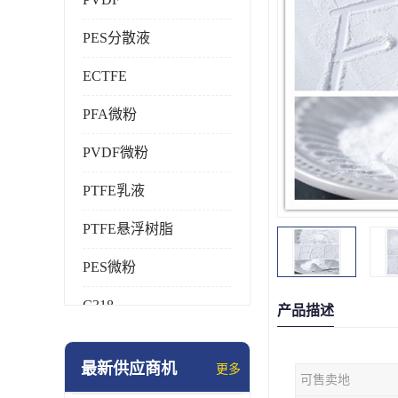
PES分散液
ECTFE
PFA微粉
PVDF微粉
PTFE乳液
PTFE悬浮树脂
PES微粉
C318
产品描述
HFP
最新供应商机
更多
可售卖地
氟橡胶