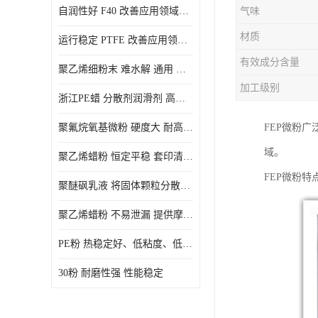
自润性好 F40 改善应用领域的耐热性 滑润性
气味
PE蜡粉
材质
运行稳定 PTFE 改善应用领域的耐热性 滑润性
PE改性蜡粉
有效成分含量
聚乙烯细粉末 难水解 通用 氟茂
加工级别
浙江PE蜡 分散剂润滑剂 高低熔点
聚氟烷氧基微粉 硬度大 耐高温性能好 良好的不粘性 功能性涂料
FEP微粉广
域。
聚乙烯蜡粉 恒定平稳 套印清漆 无毒
FEP微粉
聚醚砜乳液 将固体颗粒分散均匀 高分子聚合物 新的纳米涂层材料
聚乙烯蜡粉 不易泄漏 提供摩擦减少和润滑性能
PE粉 热稳定好、低粘度、低熔点
30粉 耐磨性强 性能稳定