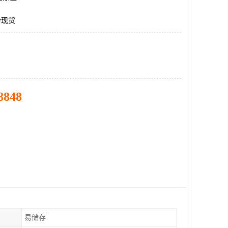
粉现货
8848
易储存