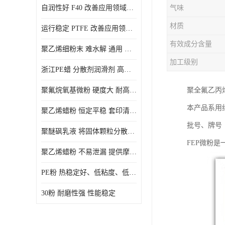
自润性好 F40 改善应用领域的耐热性 滑润性
气味
PE蜡粉
材质
运行稳定 PTFE 改善应用领域的耐热性 滑润性
PE改性蜡粉
有效成分含量
聚乙烯细粉末 难水解 通用 氟茂
加工级别
浙江PE蜡 分散剂润滑剂 高低熔点
聚氟烷氧基微粉 硬度大 耐高温性能好 良好的不粘性 功能性涂料
聚全氟乙丙
本产品系用
聚乙烯蜡粉 恒定平稳 套印清漆 无毒
批号、牌号
聚醚砜乳液 将固体颗粒分散均匀 高分子聚合物 新的纳米涂层材料
FEP微粉
聚乙烯蜡粉 不易泄漏 提供摩擦减少和润滑性能
PE粉 热稳定好、低粘度、低熔点
30粉 耐磨性强 性能稳定