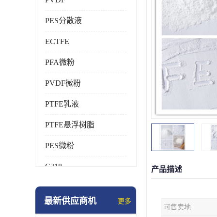
PES分散液
ECTFE
PFA微粉
PVDF微粉
PTFE乳液
PTFE悬浮树脂
PES微粉
C318
产品描述
HFP
最新供应商机
更多
可售卖地
氟橡胶