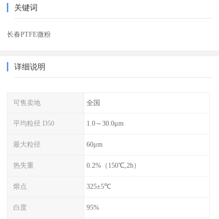
关键词
长春PTFE微粉
详细说明
可售卖地
全国
平均粒径 D50
1.0～30.0μm
最大粒径
60μm
热失重
0.2%（150℃,2h）
熔点
325±5℃
白度
95%