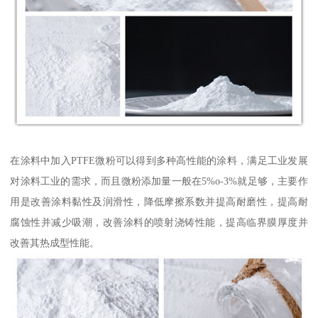
在涂料中加入PTFE微粉可以得到多种高性能的涂料，满足工业发展
对涂料工业的需求，而且微粉添加量一般在5%o-3%就足够，主要作
用是改善涂料黏性及润滑性，降低摩擦系数并提高耐磨性，提高耐
腐蚀性并减少吸潮，改善涂料的喷射浇铸性能，提高临界膜厚度并
改善其热成型性能。