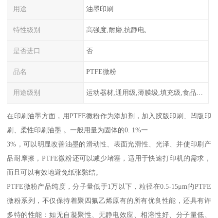
用途
油墨印刷
特性级别
高强度,耐磨,抗静电,
是否进口
否
品名
PTFE微粉
用途级别
运动器材,通用级,薄膜级,填充级,食品级,电子电器部件
在印刷油墨方面，用PTFE微粉作为添加剂，加入胶版印刷、凹版印
刷、柔性印刷油墨 。一般用量为固体的0. 1%一
3%，可以明显改善油墨的滑动性、表面光滑性、光泽、并使印刷产
品耐摩擦，PTFE微粉还可以减少堵塞，适用于快速打印机的需求，
而且可以有效地避免纸张黏结。
PTFE微粉产品纯度，分子量低于1万以下，粒径在0.5-15μm的PTFE
微粉系列，不仅保持着聚四氟乙烯原有的所有优良性能，还具有许
多特的性能：如无自凝聚性、无静电效应、相溶性好、分子量低、