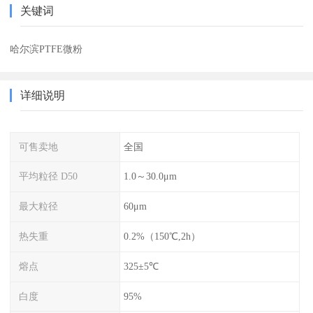
关键词
哈尔滨PTFE微粉
详细说明
可售卖地
全国
平均粒径 D50
1.0～30.0μm
最大粒径
60μm
热失重
0.2%（150℃,2h）
熔点
325±5℃
白度
95%