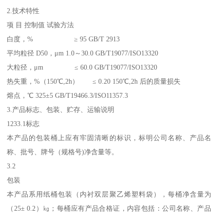
2.技术特性
项 目 控制值 试验方法
白度，% ≥ 95 GB/T 2913
平均粒径 D50，μm 1.0～30.0 GB/T19077/ISO13320
大粒径，μm ≤ 60.0 GB/T19077/ISO13320
热失重，%（150℃,2h） ≤ 0.20 150℃,2h 后的质量损失
熔点，℃ 325±5 GB/T19466.3/ISO11357.3
3.产品标志、包装、贮存、运输说明
1233.1标志
本产品的包装桶上应有牢固清晰的标识，标明公司名称、产品名
称、批号、牌号（规格号)净含量等。
3.2
包装
本产品系用纸桶包装（内衬双层聚乙烯塑料袋），每桶净含量为
（25± 0.2）㎏；每桶应有产品合格证，内容包括：公司名称、产品