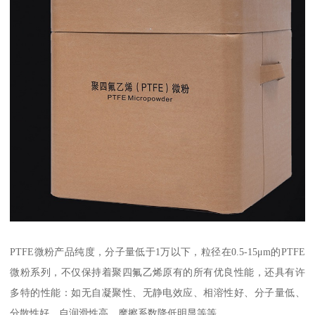
PTFE微粉产品纯度，分子量低于1万以下，粒径在0.5-15μm的PTFE
微粉系列，不仅保持着聚四氟乙烯原有的所有优良性能，还具有许
多特的性能：如无自凝聚性、无静电效应、相溶性好、分子量低、
分散性好、自润滑性高、摩擦系数降低明显等等。