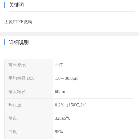
关键词
太原PTFE微粉
详细说明
可售卖地
全国
平均粒径 D50
1.0～30.0μm
最大粒径
60μm
热失重
0.2%（150℃,2h）
熔点
325±5℃
白度
95%