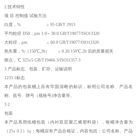
2.技术特性
项 目 控制值 试验方法
白度，% ≥ 95 GB/T 2913
平均粒径 D50，μm 1.0～30.0 GB/T19077/ISO13320
大粒径，μm ≤ 60.0 GB/T19077/ISO13320
热失重，%（150℃,2h） ≤ 0.20 150℃,2h 后的质量损失
熔点，℃ 325±5 GB/T19466.3/ISO11357.3
3.产品标志、包装、贮存、运输说明
1233.1标志
本产品的包装桶上应有牢固清晰的标识，标明公司名称、产品名
称、批号、牌号（规格号)净含量等。
3.2
包装
本产品系用纸桶包装（内衬双层聚乙烯塑料袋），每桶净含量为
（25± 0.2）㎏；每桶应有产品合格证，内容包括：公司名称、产品