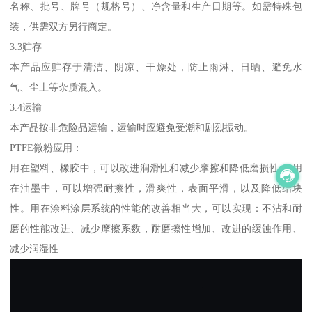
名称、批号、牌号（规格号）、净含量和生产日期等。如需特殊包
装，供需双方另行商定。
3.3贮存
本产品应贮存于清洁、阴凉、干燥处，防止雨淋、日晒、避免水
气、尘土等杂质混入。
3.4运输
本产品按非危险品运输，运输时应避免受潮和剧烈振动。
PTFE微粉应用：
用在塑料、橡胶中，可以改进润滑性和减少摩擦和降低磨损性。 用
在油墨中，可以增强耐擦性，滑爽性，表面平滑，以及降低结块
性。用在涂料涂层系统的性能的改善相当大，可以实现：不沾和耐
磨的性能改进、减少摩擦系数，耐磨擦性增加、改进的缓蚀作用、
减少润湿性