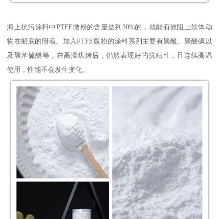
海上抗污涂料中PTFE微粉的含量达到30%的，就能有效阻止软体动
物在船底的附着。加入PTFE微粉的涂料系列主要有聚酰、聚醚砜以
及聚苯硫醚等，在高温烘烤后，仍然表现好的抗粘性，且连续高温
使用，性能不会发生变化。