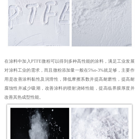
在涂料中加入PTFE微粉可以得到多种高性能的涂料，满足工业发展
对涂料工业的需求，而且微粉添加量一般在5%o-3%就足够，主要作
用是改善涂料黏性及润滑性，降低摩擦系数并提高耐磨性，提高耐
腐蚀性并减少吸潮，改善涂料的喷射浇铸性能，提高临界膜厚度并
改善其热成型性能。