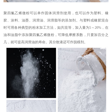
聚四氟乙烯微粉可以单作固体润滑剂使用，也可以作为塑料、橡
胶、涂料、油墨、润滑油、润滑脂等的添加剂。与塑料或橡胶混合
时可用各种典型的粉末加工方法，如共混等，加入量为5～20%，在
油和油脂中添加聚四氟乙烯微粉，可降低摩擦系数，只要加百分之
几，就可提高润滑油的寿命。其分散液还可作脱模剂。