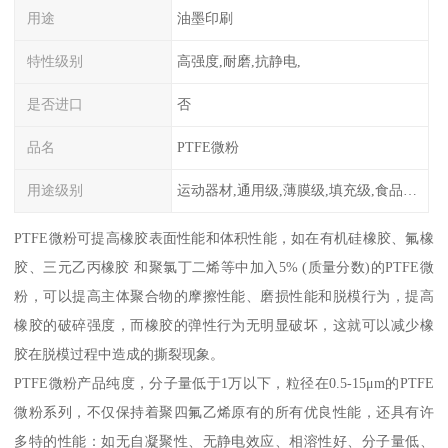
用途
油墨印刷
特性级别
高强度,耐磨,抗静电,
是否进口
否
品名
PTFE微粉
用途级别
运动器材,通用级,薄膜级,填充级,食品级,电子电器部件
PTFE微粉可提高橡胶表面性能和体积性能，如在有机硅橡胶、氟橡
胶、三元乙丙橡胶 和聚氯丁二烯等中加入5% (质量分数)的PTFE微
粉，可以提高主体聚合物的摩擦性能、磨损性能和脱模行为，提高
橡胶的破碎强度，而橡胶的弹性行为无明显破坏，这就可以减少橡
胶在脱模过程中造成的撕裂现象。
PTFE微粉产品纯度，分子量低于1万以下，粒径在0.5-15μm的PTFE
微粉系列，不仅保持着聚四氟乙烯原有的所有优良性能，还具有许
多特的性能：如无自凝聚性、无静电效应、相溶性好、分子量低、