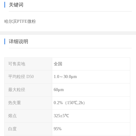
关键词
哈尔滨PTFE微粉
详细说明
可售卖地
全国
平均粒径 D50
1.0～30.0μm
最大粒径
60μm
热失重
0.2%（150℃,2h）
熔点
325±5℃
白度
95%