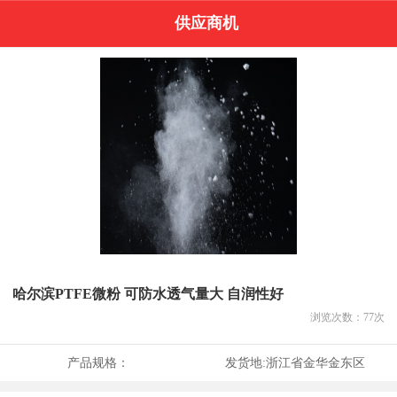
供应商机
哈尔滨PTFE微粉 可防水透气量大 自润性好
浏览次数：
77
次
产品规格：
发货地:
浙江省金华金东区