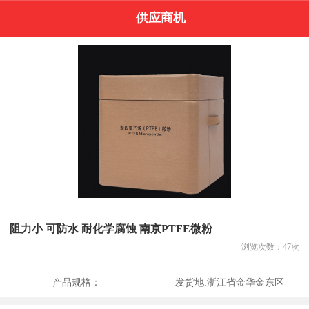
供应商机
阻力小 可防水 耐化学腐蚀 南京PTFE微粉
浏览次数：
47
次
产品规格：
发货地:
浙江省金华金东区