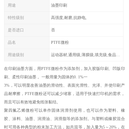
用途
油墨印刷
特性级别
高强度,耐磨,抗静电,
是否进口
否
品名
PTFE微粉
用途级别
运动器材,通用级,薄膜级,填充级,食品级,电子电器部件
在印刷油墨方面，用PTFE微粉作为添加剂，加入胶版印刷、凹版印
刷、柔性印刷油墨 。一般用量为固体的0. 1%一
3%，可以明显改善油墨的滑动性、表面光滑性、光泽、并使印刷产
品耐摩擦，PTFE微粉还可以减少堵塞，适用于快速打印机的需求，
而且可以有效地避免纸张黏结。
聚四氟乙烯微粉可以单作固体润滑剂使用，也可以作为塑料、橡
胶、涂料、油墨、润滑油、润滑脂等的添加剂。与塑料或橡胶混合
时可用各种典型的粉末加工方法，如共混等，加入量为5～20%，在