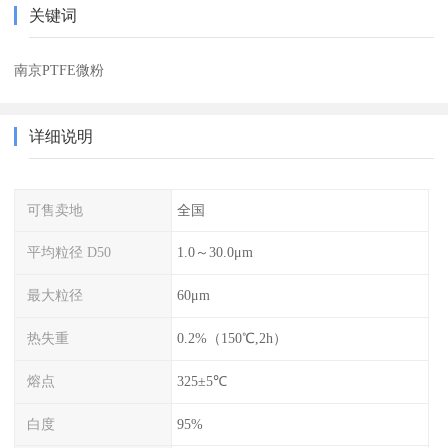
关键词
南京PTFE微粉
详细说明
可售卖地
全国
平均粒径 D50
1.0～30.0μm
最大粒径
60μm
热失重
0.2%（150℃,2h）
熔点
325±5℃
白度
95%