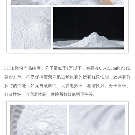
PTFE微粉产品纯度，分子量低于1万以下，粒径在0.5-15μm的PTFE
微粉系列，不仅保持着聚四氟乙烯原有的所有优良性能，还具有许
多特的性能：如无自凝聚性、无静电效应、相溶性好、分子量低、
分散性好、自润滑性高、摩擦系数降低明显等等。