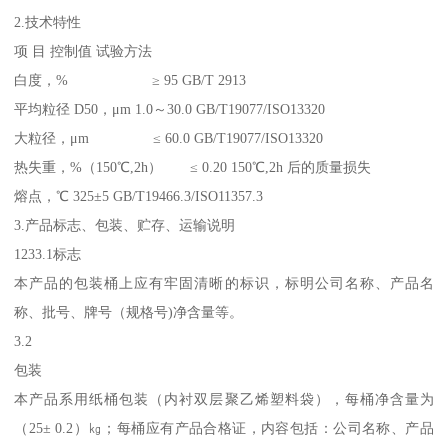
2.技术特性
项 目 控制值 试验方法
白度，% ≥ 95 GB/T 2913
平均粒径 D50，μm 1.0～30.0 GB/T19077/ISO13320
大粒径，μm ≤ 60.0 GB/T19077/ISO13320
热失重，%（150℃,2h） ≤ 0.20 150℃,2h 后的质量损失
熔点，℃ 325±5 GB/T19466.3/ISO11357.3
3.产品标志、包装、贮存、运输说明
1233.1标志
本产品的包装桶上应有牢固清晰的标识，标明公司名称、产品名
称、批号、牌号（规格号)净含量等。
3.2
包装
本产品系用纸桶包装（内衬双层聚乙烯塑料袋），每桶净含量为
（25± 0.2）㎏；每桶应有产品合格证，内容包括：公司名称、产品