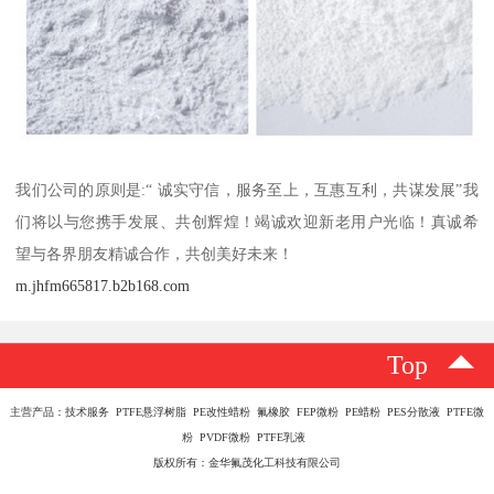
我们公司的原则是:“ 诚实守信，服务至上，互惠互利，共谋发展”我
们将以与您携手发展、共创辉煌！竭诚欢迎新老用户光临！真诚希
望与各界朋友精诚合作，共创美好未来！
m.jhfm665817.b2b168.com
Top
主营产品：技术服务 PTFE悬浮树脂 PE改性蜡粉 氟橡胶 FEP微粉 PE蜡粉 PES分散液 PTFE微
粉 PVDF微粉 PTFE乳液
版权所有：金华氟茂化工科技有限公司