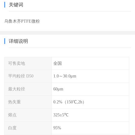
关键词
乌鲁木齐PTFE微粉
详细说明
可售卖地
全国
平均粒径 D50
1.0～30.0μm
最大粒径
60μm
热失重
0.2%（150℃,2h）
熔点
325±5℃
白度
95%