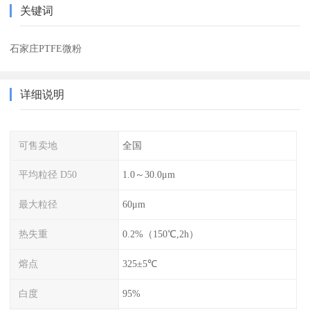
关键词
石家庄PTFE微粉
详细说明
可售卖地
全国
平均粒径 D50
1.0～30.0μm
最大粒径
60μm
热失重
0.2%（150℃,2h）
熔点
325±5℃
白度
95%