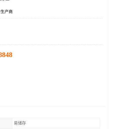
粉生产商
8848
易储存