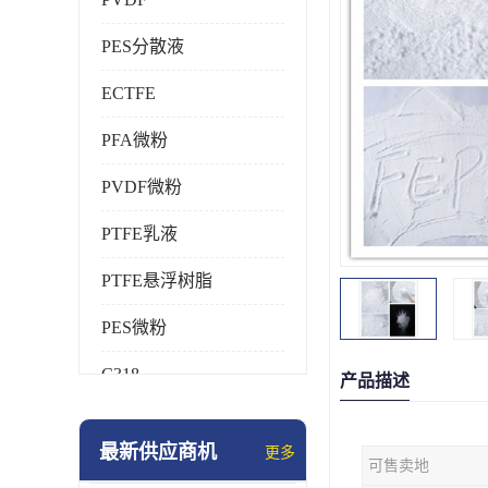
PES分散液
ECTFE
PFA微粉
PVDF微粉
PTFE乳液
PTFE悬浮树脂
PES微粉
C318
产品描述
HFP
最新供应商机
更多
可售卖地
氟橡胶