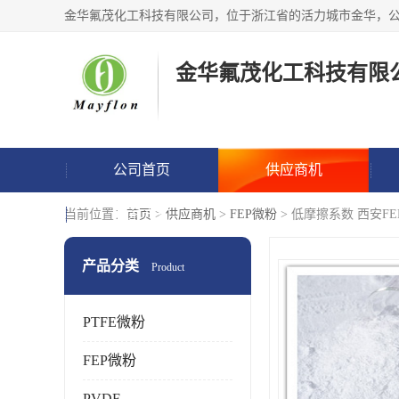
金华氟茂化工科技有限
公司首页
供应商机
联系方式
当前位置：
首页
>
供应商机
>
FEP微粉
> 低摩擦系数 西安F
产品分类
Product
PTFE微粉
FEP微粉
PVDF