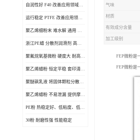
自润性好 F40 改善应用领域的耐热性 滑润性
气味
PE蜡粉
材质
运行稳定 PTFE 改善应用领域的耐热性 滑润性
PE改性蜡粉
有效成分含量
聚乙烯细粉末 难水解 通用 氟茂
加工级别
浙江PE蜡 分散剂润滑剂 高低熔点
聚氟烷氧基微粉 硬度大 耐高温性能好 良好的不粘性 功能性涂料
FEP微粉
FEP微粉
聚乙烯蜡粉 恒定平稳 套印清漆 无毒
聚醚砜乳液 将固体颗粒分散均匀 高分子聚合物 新的纳米涂层材料
聚乙烯蜡粉 不易泄漏 提供摩擦减少和润滑性能
PE粉 热稳定好、低粘度、低熔点
30粉 耐磨性强 性能稳定