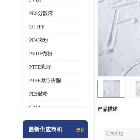
PES分散液
ECTFE
PFA微粉
PVDF微粉
PTFE乳液
PTFE悬浮树脂
PES微粉
C318
产品描述
HFP
最新供应商机
更多
可售卖地
氟橡胶