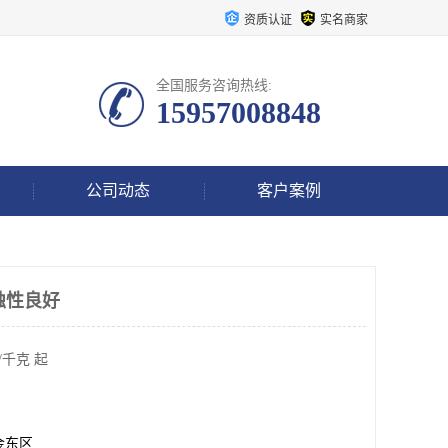
资质认证
实名商家
全国服务咨询热线:
15957008848
公司动态
客户案例
蚀性良好
/千克 起
金东区