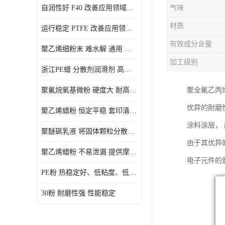
自润性好 F40 改善应用领域的耐热性 滑润性
气味
PE蜡粉
材质
运行稳定 PTFE 改善应用领域的耐热性 滑润性
PE改性蜡粉
有效成分含量
聚乙烯细粉末 难水解 通用 氟茂
加工级别
浙江PE蜡 分散剂润滑剂 高低熔点
聚氟烷氧基微粉 硬度大 耐高温性能好 良好的不粘性 功能性涂料
聚全氟乙丙
优异的耐磨
聚乙烯蜡粉 恒定平稳 套印清漆 无毒
涂料涂层，
聚醚砜乳液 将固体颗粒分散均匀 高分子聚合物 新的纳米涂层材料
由于其优异
聚乙烯蜡粉 不易泄漏 提供摩擦减少和润滑性能
电子元件的
PE粉 热稳定好、低粘度、低熔点
30粉 耐磨性强 性能稳定