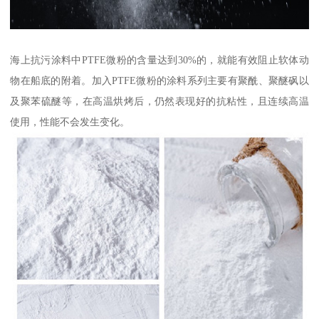
海上抗污涂料中PTFE微粉的含量达到30%的，就能有效阻止软体动
物在船底的附着。加入PTFE微粉的涂料系列主要有聚酰、聚醚砜以
及聚苯硫醚等，在高温烘烤后，仍然表现好的抗粘性，且连续高温
使用，性能不会发生变化。