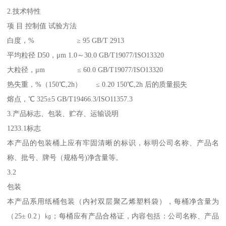
2.技术特性
项 目 控制值 试验方法
白度，% ≥ 95 GB/T 2913
平均粒径 D50，μm 1.0～30.0 GB/T19077/ISO13320
大粒径，μm ≤ 60.0 GB/T19077/ISO13320
热失重，%（150℃,2h） ≤ 0.20 150℃,2h 后的质量损失
熔点，℃ 325±5 GB/T19466.3/ISO11357.3
3.产品标志、包装、贮存、运输说明
1233.1标志
本产品的包装桶上应有牢固清晰的标识，标明公司名称、产品名
称、批号、牌号（规格号)净含量等。
3.2
包装
本产品系用纸桶包装（内衬双层聚乙烯塑料袋），每桶净含量为
（25± 0.2）㎏；每桶应有产品合格证，内容包括：公司名称、产品