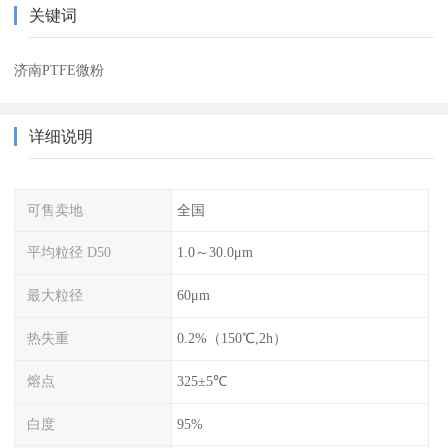
关键词
济南PTFE微粉
详细说明
可售卖地
全国
平均粒径 D50
1.0～30.0μm
最大粒径
60μm
热失重
0.2%（150℃,2h）
熔点
325±5℃
白度
95%