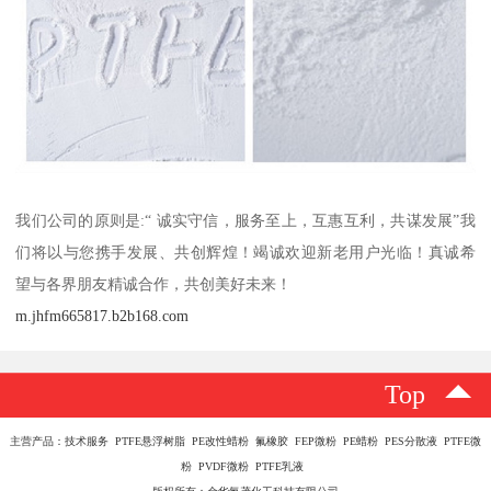
我们公司的原则是:“ 诚实守信，服务至上，互惠互利，共谋发展”我
们将以与您携手发展、共创辉煌！竭诚欢迎新老用户光临！真诚希
望与各界朋友精诚合作，共创美好未来！
m.jhfm665817.b2b168.com
Top
主营产品：技术服务 PTFE悬浮树脂 PE改性蜡粉 氟橡胶 FEP微粉 PE蜡粉 PES分散液 PTFE微
粉 PVDF微粉 PTFE乳液