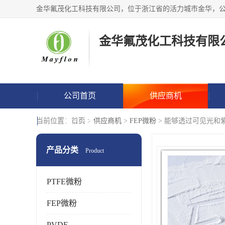
金华氟茂化工科技有限
公司首页
供应商机
联系方式
当前位置：
首页
>
供应商机
>
FEP微粉
> 能够透过可见光和紫
产品分类
Product
PTFE微粉
FEP微粉
PVDF