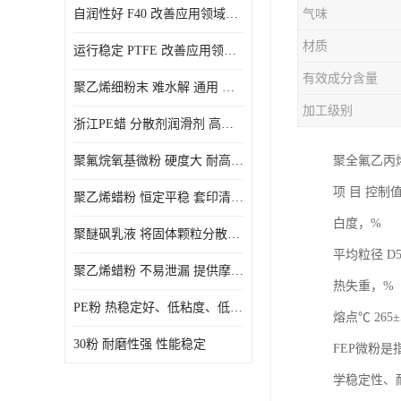
自润性好 F40 改善应用领域的耐热性 滑润性
气味
PE蜡粉
材质
运行稳定 PTFE 改善应用领域的耐热性 滑润性
PE改性蜡粉
有效成分含量
聚乙烯细粉末 难水解 通用 氟茂
加工级别
浙江PE蜡 分散剂润滑剂 高低熔点
聚氟烷氧基微粉 硬度大 耐高温性能好 良好的不粘性 功能性涂料
聚全氟乙丙
项 目 控制
聚乙烯蜡粉 恒定平稳 套印清漆 无毒
白度，% ≥ 
聚醚砜乳液 将固体颗粒分散均匀 高分子聚合物 新的纳米涂层材料
平均粒径 D50，
聚乙烯蜡粉 不易泄漏 提供摩擦减少和润滑性能
热失重，%（15
PE粉 热稳定好、低粘度、低熔点
熔点℃ 265±5 
30粉 耐磨性强 性能稳定
FEP微粉是指
学稳定性、