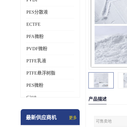
PES分散液
ECTFE
PFA微粉
PVDF微粉
PTFE乳液
PTFE悬浮树脂
PES微粉
C318
产品描述
HFP
最新供应商机
更多
可售卖地
氟橡胶