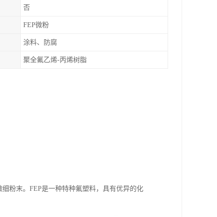
否
FEP微粉
涂料、防腐
聚全氟乙烯-丙烯树脂
olymer）的微细粉末。FEP是一种特种氟塑料，具有优异的化