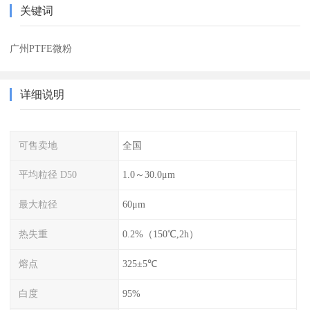
关键词
广州PTFE微粉
详细说明
可售卖地
全国
平均粒径 D50
1.0～30.0μm
最大粒径
60μm
热失重
0.2%（150℃,2h）
熔点
325±5℃
白度
95%