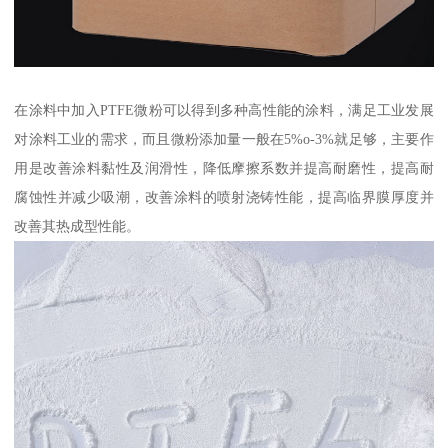
在涂料中加入PTFE微粉可以得到多种高性能的涂料，满足工业发展
对涂料工业的需求，而且微粉添加量一般在5%o-3%就足够，主要作
用是改善涂料黏性及润滑性，降低摩擦系数并提高耐磨性，提高耐
腐蚀性并减少吸潮，改善涂料的喷射浇铸性能，提高临界膜厚度并
改善其热成型性能。