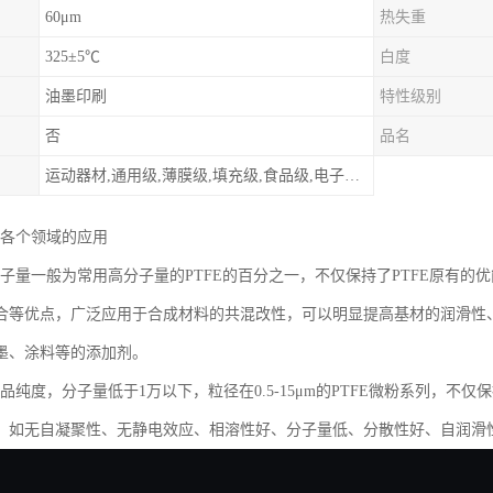
60μm
热失重
325±5℃
白度
油墨印刷
特性级别
否
品名
运动器材,通用级,薄膜级,填充级,食品级,电子电器部件
在各个领域的应用
粉分子量一般为常用高分子量的PTFE的百分之一，不仅保持了PTFE原有
合等优点，广泛应用于合成材料的共混改性，可以明显提高基材的润滑性
墨、涂料等的添加剂。
产品纯度，分子量低于1万以下，粒径在0.5-15μm的PTFE微粉系列，
：如无自凝聚性、无静电效应、相溶性好、分子量低、分散性好、自润滑