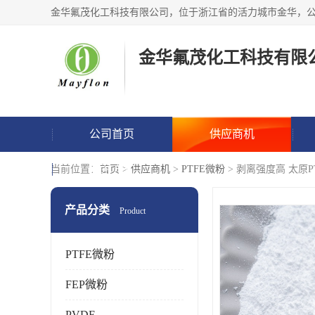
金华氟茂化工科技有限
公司首页
供应商机
联系方式
当前位置：
首页
>
供应商机
>
PTFE微粉
> 剥离强度高 太原P
产品分类
Product
PTFE微粉
FEP微粉
PVDF