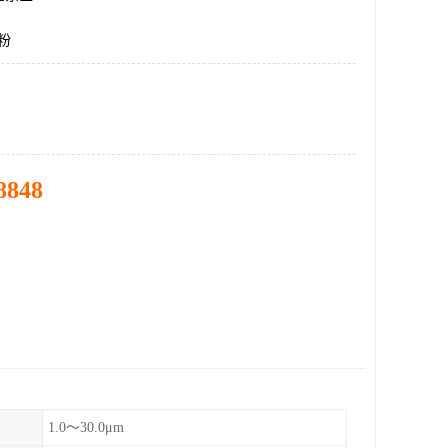
粉
8848
1.0～30.0μm