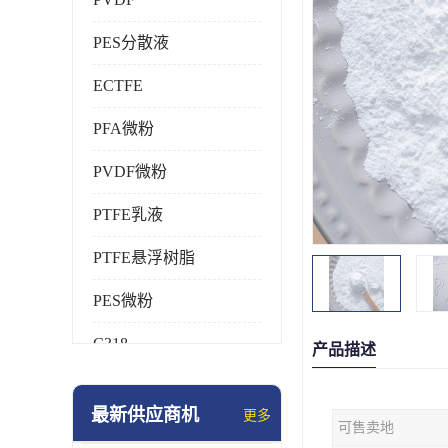
PES分散液
ECTFE
PFA微粉
PVDF微粉
PTFE乳液
PTFE悬浮树脂
PES微粉
C318
产品描述
HFP
最新供应商机
更多
可售卖地
氟橡胶