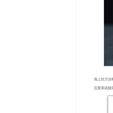
海上抗污涂
及聚苯硫醚