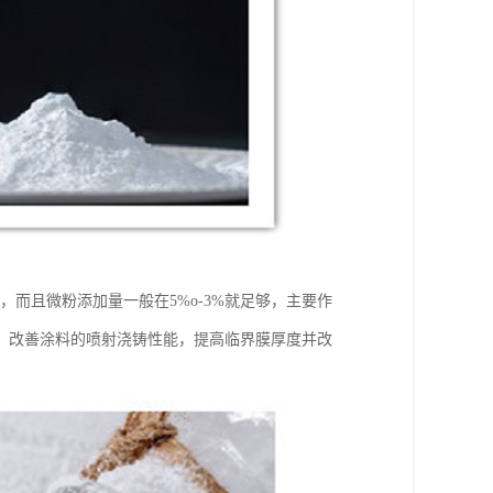
，而且微粉添加量一般在5%o-3%就足够，主要作
，改善涂料的喷射浇铸性能，提高临界膜厚度并改