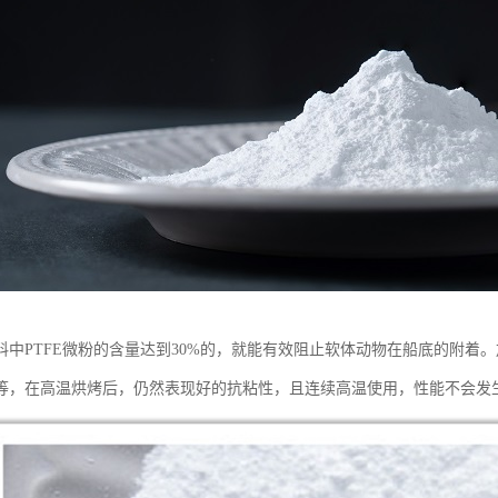
料中PTFE微粉的含量达到30%的，就能有效阻止软体动物在船底的附着。
等，在高温烘烤后，仍然表现好的抗粘性，且连续高温使用，性能不会发