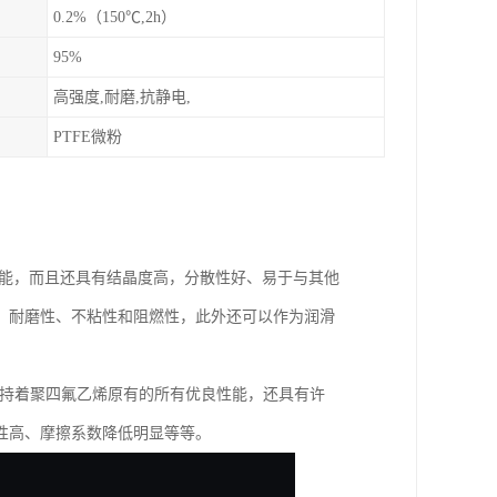
0.2%（150℃,2h）
95%
高强度,耐磨,抗静电,
PTFE微粉
的优能，而且还具有结晶度高，分散性好、易于与其他
、耐磨性、不粘性和阻燃性，此外还可以作为润滑
不仅保持着聚四氟乙烯原有的所有优良性能，还具有许
性高、摩擦系数降低明显等等。