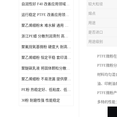
自润性好 F40 改善应用领域的耐热性 滑润性
较大粒径
PE蜡粉
熔点
运行稳定 PTFE 改善应用领域的耐热性 滑润性
PE改性蜡粉
用途
聚乙烯细粉末 难水解 通用 氟茂
是否进口
浙江PE蜡 分散剂润滑剂 高低熔点
用途级别
聚氟烷氧基微粉 硬度大 耐高温性能好 良好的不粘性 功能性涂料
PTFE微粉
聚乙烯蜡粉 恒定平稳 套印清漆 无毒
PTFE微
聚醚砜乳液 将固体颗粒分散均匀 高分子聚合物 新的纳米涂层材料
材料均匀混
聚乙烯蜡粉 不易泄漏 提供摩擦减少和润滑性能
油、印刷油
PE粉 热稳定好、低粘度、低熔点
PTFE微粉
30粉 耐磨性强 性能稳定
多特的性能