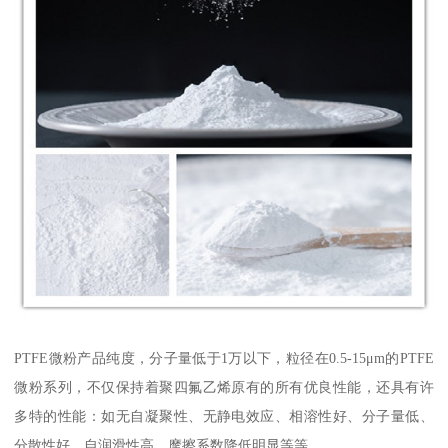
PTFE微粉产品纯度，分子量低于1万以下，粒径在0.5-15μm的PTFE
微粉系列，不仅保持着聚四氟乙烯原有的所有优良性能，还具有许
多特的性能：如无自凝聚性、无静电效应、相溶性好、分子量低、
分散性好、自润滑性高、摩擦系数降低明显等等。