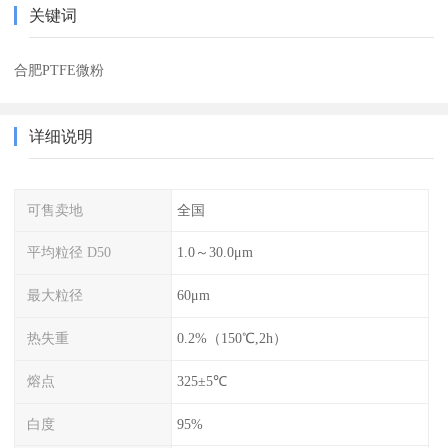
关键词
合肥PTFE微粉
详细说明
可售卖地
全国
平均粒径 D50
1.0～30.0μm
最大粒径
60μm
热失重
0.2%（150℃,2h）
熔点
325±5℃
白度
95%