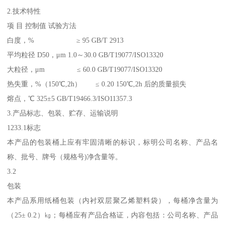
2.技术特性
项 目 控制值 试验方法
白度，% ≥ 95 GB/T 2913
平均粒径 D50，μm 1.0～30.0 GB/T19077/ISO13320
大粒径，μm ≤ 60.0 GB/T19077/ISO13320
热失重，%（150℃,2h） ≤ 0.20 150℃,2h 后的质量损失
熔点，℃ 325±5 GB/T19466.3/ISO11357.3
3.产品标志、包装、贮存、运输说明
1233.1标志
本产品的包装桶上应有牢固清晰的标识，标明公司名称、产品名
称、批号、牌号（规格号)净含量等。
3.2
包装
本产品系用纸桶包装（内衬双层聚乙烯塑料袋），每桶净含量为
（25± 0.2）㎏；每桶应有产品合格证，内容包括：公司名称、产品