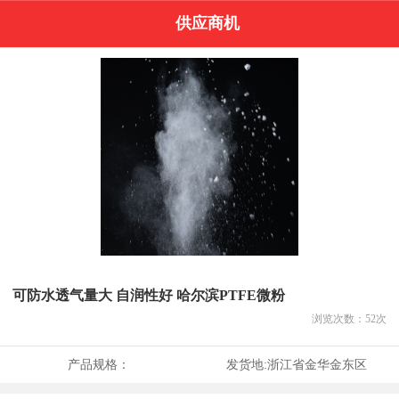
供应商机
可防水透气量大 自润性好 哈尔滨PTFE微粉
浏览次数：
52
次
产品规格：
发货地:
浙江省金华金东区