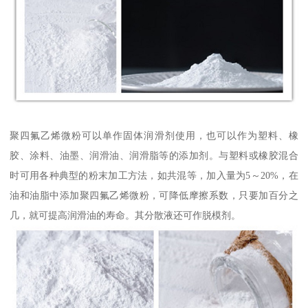
聚四氟乙烯微粉可以单作固体润滑剂使用，也可以作为塑料、橡
胶、涂料、油墨、润滑油、润滑脂等的添加剂。与塑料或橡胶混合
时可用各种典型的粉末加工方法，如共混等，加入量为5～20%，在
油和油脂中添加聚四氟乙烯微粉，可降低摩擦系数，只要加百分之
几，就可提高润滑油的寿命。其分散液还可作脱模剂。