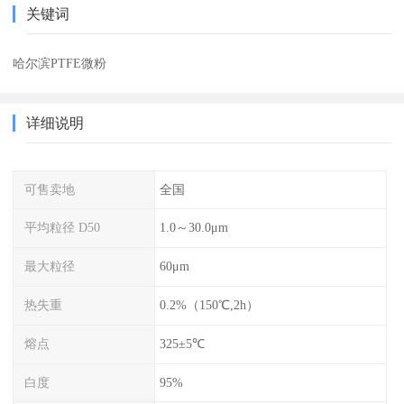
关键词
哈尔滨PTFE微粉
详细说明
可售卖地
全国
平均粒径 D50
1.0～30.0μm
最大粒径
60μm
热失重
0.2%（150℃,2h）
熔点
325±5℃
白度
95%