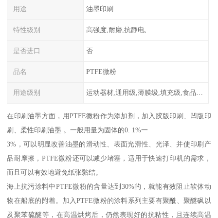
用途
油墨印刷
特性级别
高强度,耐磨,抗静电,
是否进口
否
品名
PTFE微粉
用途级别
运动器材,通用级,薄膜级,填充级,食品级,电子电器部件
在印刷油墨方面，用PTFE微粉作为添加剂，加入胶版印刷、凹版印
刷、柔性印刷油墨 。一般用量为固体的0. 1%一
3%，可以明显改善油墨的滑动性、表面光滑性、光泽、并使印刷产
品耐摩擦，PTFE微粉还可以减少堵塞，适用于快速打印机的需求，
而且可以有效地避免纸张黏结。
海上抗污涂料中PTFE微粉的含量达到30%的，就能有效阻止软体动
物在船底的附着。加入PTFE微粉的涂料系列主要有聚酰、聚醚砜以
及聚苯硫醚等，在高温烘烤后，仍然表现好的抗粘性，且连续高温