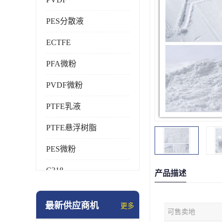
PES分散液
ECTFE
PFA微粉
PVDF微粉
PTFE乳液
PTFE悬浮树脂
PES微粉
C318
产品描述
HFP
最新供应商机
更多
可售卖地
氟橡胶