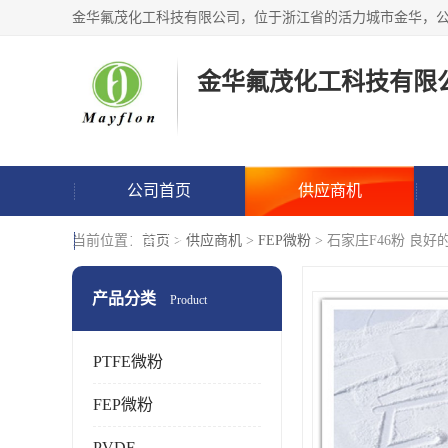
金华氟茂化工科技有限
公司首页
供应商机
联系方式
当前位置：
首页
>
供应商机
>
FEP微粉
> 石家庄F46粉 良
产品分类
Product
PTFE微粉
FEP微粉
PVDF