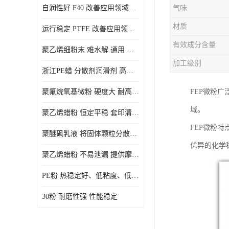
自润性好 F40 改善应用领域的耐热性 滑润性
气味
PE蜡粉
材质
运行稳定 PTFE 改善应用领域的耐热性 滑润性
PE改性蜡粉
有效成分含量
聚乙烯细粉末 难水解 通用 氟茂
加工级别
浙江PE蜡 分散剂润滑剂 高低熔点
聚氟烷氧基微粉 硬度大 耐高温性能好 良好的不粘性 功能性涂料
FEP微粉广
域。
聚乙烯蜡粉 恒定平稳 套印清漆 无毒
FEP微粉特
聚醚砜乳液 将固体颗粒分散均匀 高分子聚合物 新的纳米涂层材料
优异的化学
聚乙烯蜡粉 不易泄漏 提供摩擦减少和润滑性能
PE粉 热稳定好、低粘度、低熔点
30粉 耐磨性强 性能稳定