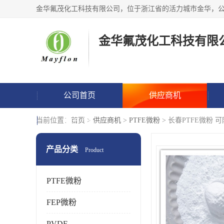
金华氟茂化工科技有限
公司首页
供应商机
联系方式
当前位置：
首页
>
供应商机
>
PTFE微粉
> 长春PTFE微粉
产品分类
Product
PTFE微粉
FEP微粉
PVDF