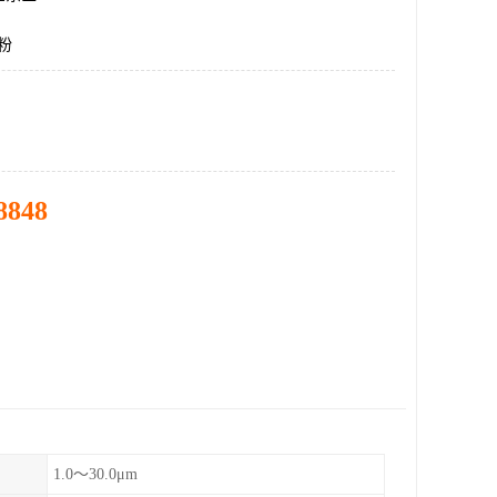
粉
8848
1.0～30.0μm