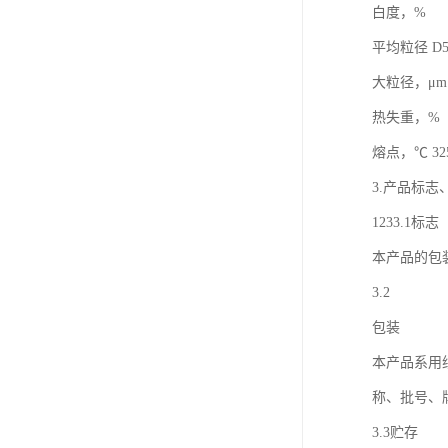
白度，% ≥
平均粒径 D50，
大粒径，μm 
热失重，%（1
熔点，℃ 325±5
3.产品标
1233.1标志
本产品的包
3.2
包装
本产品系用
称、批号、
3.3贮存