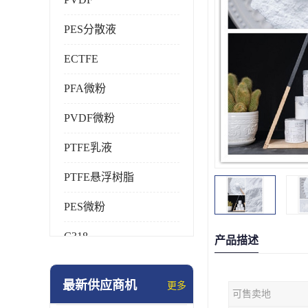
PES分散液
ECTFE
PFA微粉
PVDF微粉
PTFE乳液
PTFE悬浮树脂
PES微粉
C318
产品描述
HFP
最新供应商机
更多
可售卖地
氟橡胶