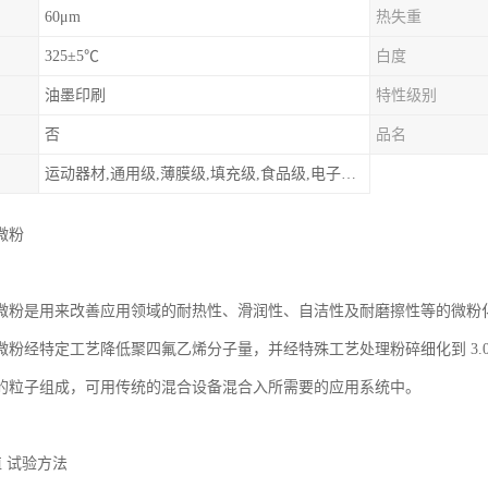
60μm
热失重
325±5℃
白度
油墨印刷
特性级别
否
品名
运动器材,通用级,薄膜级,填充级,食品级,电子电器部件
微粉
微粉是用来改善应用领域的耐热性、滑润性、自洁性及耐磨擦性等的微粉
微粉经特定工艺降低聚四氟乙烯分子量，并经特殊工艺处理粉碎细化到 3.0～
的粒子组成，可用传统的混合设备混合入所需要的应用系统中。
值 试验方法