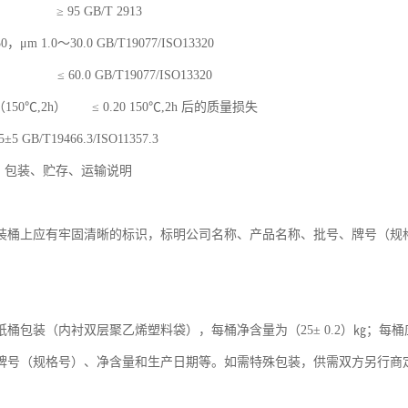
 95 GB/T 2913
μm 1.0～30.0 GB/T19077/ISO13320
≤ 60.0 GB/T19077/ISO13320
50℃,2h） ≤ 0.20 150℃,2h 后的质量损失
 GB/T19466.3/ISO11357.3
志、包装、贮存、运输说明
装桶上应有牢固清晰的标识，标明公司名称、产品名称、批号、牌号（规
纸桶包装（内衬双层聚乙烯塑料袋），每桶净含量为（25± 0.2）㎏；
牌号（规格号）、净含量和生产日期等。如需特殊包装，供需双方另行商