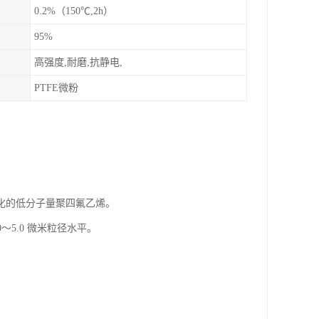
0.2%（150℃,2h）
95%
高强度,耐磨,抗静电,
PTFE微粉
化的低分子量聚四氟乙烯。
5.0 微米粒径水平。