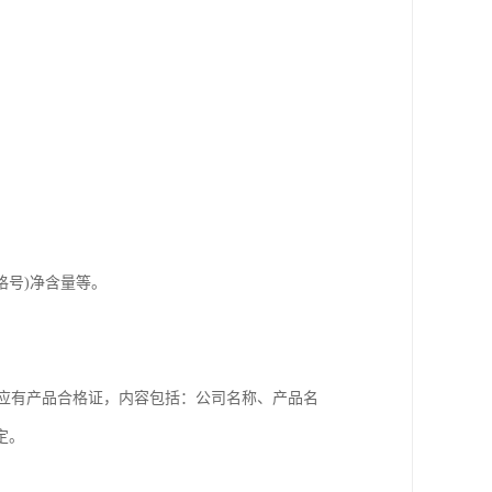
格号)净含量等。
每桶应有产品合格证，内容包括：公司名称、产品名
定。