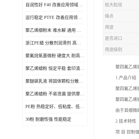
自润性好 F40 改善应用领域的耐热性 滑润性
较大粒径
PE蜡粉
熔点
运行稳定 PTFE 改善应用领域的耐热性 滑润性
PE改性蜡粉
用途
聚乙烯细粉末 难水解 通用 氟茂
是否进口
浙江PE蜡 分散剂润滑剂 高低熔点
用途级别
聚氟烷氧基微粉 硬度大 耐高温性能好 良好的不粘性 功能性涂料
聚四氟乙烯
聚乙烯蜡粉 恒定平稳 套印清漆 无毒
1.产品介绍
聚醚砜乳液 将固体颗粒分散均匀 高分子聚合物 新的纳米涂层材料
聚四氟乙烯
聚乙烯蜡粉 不易泄漏 提供摩擦减少和润滑性能
聚四氟乙烯
PE粉 热稳定好、低粘度、低熔点
由于其细微
30粉 耐磨性强 性能稳定
2.技术特性
项 目 控制