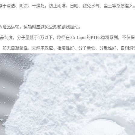
存于清洁、阴凉、干燥处，防止雨淋、日晒、避免水气、尘土等杂质混入
危险品运输，运输时应避免受潮和剧烈振动。
产品纯度，分子量低于1万以下，粒径在0.5-15μm的PTFE微粉系列，
：如无自凝聚性、无静电效应、相溶性好、分子量低、分散性好、自润滑