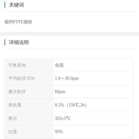
关键词
福州PTFE微粉
详细说明
可售卖地
全国
平均粒径 D50
1.0～30.0μm
最大粒径
60μm
热失重
0.2%（150℃,2h）
熔点
325±5℃
白度
95%