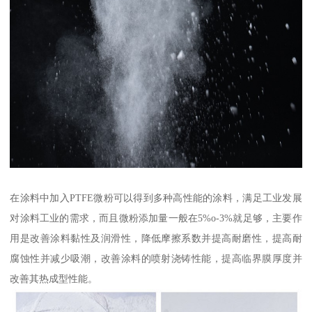
在涂料中加入PTFE微粉可以得到多种高性能的涂料，满足工业发展
对涂料工业的需求，而且微粉添加量一般在5%o-3%就足够，主要作
用是改善涂料黏性及润滑性，降低摩擦系数并提高耐磨性，提高耐
腐蚀性并减少吸潮，改善涂料的喷射浇铸性能，提高临界膜厚度并
改善其热成型性能。