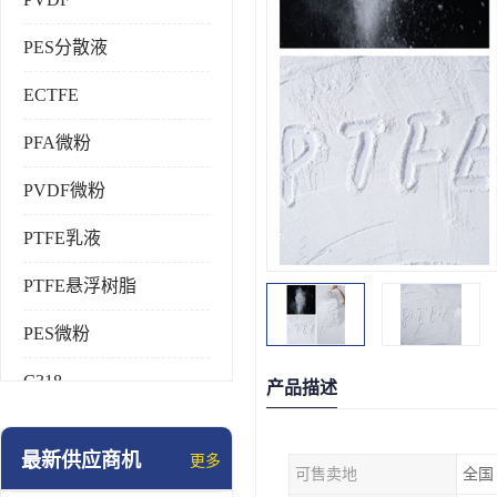
PES分散液
ECTFE
PFA微粉
PVDF微粉
PTFE乳液
PTFE悬浮树脂
PES微粉
C318
产品描述
HFP
最新供应商机
更多
可售卖地
全国
氟橡胶