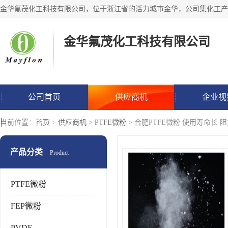
金华氟茂化工科技有限公司
公司首页
供应商机
企业视
联系方式
当前位置：
首页
>
供应商机
>
PTFE微粉
> 合肥PTFE微粉 使用寿命长 
产品分类
Product
PTFE微粉
FEP微粉
PVDF