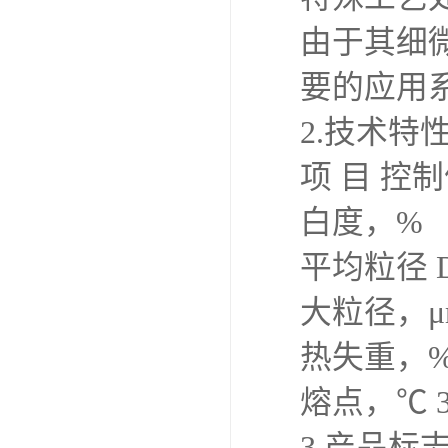
由于其细
要的应用
2.技术特
项 目 控
白度，% 
平均粒径 D50
大粒径，μm
热失重，%（
熔点，℃ 325
3.产品