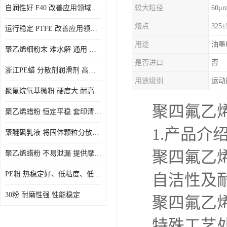
自润性好 F40 改善应用领域的耐热性 滑润性
较大粒径
60μ
PE蜡粉
熔点
325
运行稳定 PTFE 改善应用领域的耐热性 滑润性
PE改性蜡粉
用途
油墨
聚乙烯细粉末 难水解 通用 氟茂
是否进口
否
浙江PE蜡 分散剂润滑剂 高低熔点
用途级别
聚氟烷氧基微粉 硬度大 耐高温性能好 良好的不粘性 功能性涂料
聚四氟乙
聚乙烯蜡粉 恒定平稳 套印清漆 无毒
1.产品介
聚醚砜乳液 将固体颗粒分散均匀 高分子聚合物 新的纳米涂层材料
聚四氟乙
聚乙烯蜡粉 不易泄漏 提供摩擦减少和润滑性能
PE粉 热稳定好、低粘度、低熔点
自洁性及
30粉 耐磨性强 性能稳定
聚四氟乙
特殊工艺处