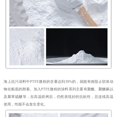
海上抗污涂料中PTFE微粉的含量达到30%的，就能有效阻止软体动
物在船底的附着。加入PTFE微粉的涂料系列主要有聚酰、聚醚砜以
及聚苯硫醚等，在高温烘烤后，仍然表现好的抗粘性，且连续高温
使用，性能不会发生变化。