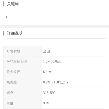
关键词
PTFE
详细说明
可售卖地
全国
平均粒径 D50
1.0～30.0μm
最大粒径
60μm
热失重
0.2%（150℃,2h）
熔点
325±5℃
白度
95%