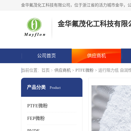
金华氟茂化工科技有限
公司首页
供应商机
联系方式
当前位置：
首页
>
供应商机
>
PTFE微粉
> 运行阻力低 自润性
产品分类
Product
PTFE微粉
FEP微粉
PVDF