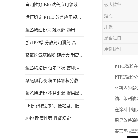
自润性好 F40 改善应用领域的耐热性 滑润性
较大粒径
PE蜡粉
熔点
运行稳定 PTFE 改善应用领域的耐热性 滑润性
PE改性蜡粉
用途
聚乙烯细粉末 难水解 通用 氟茂
是否进口
浙江PE蜡 分散剂润滑剂 高低熔点
用途级别
聚氟烷氧基微粉 硬度大 耐高温性能好 良好的不粘性 功能性涂料
PTFE微粉
聚乙烯蜡粉 恒定平稳 套印清漆 无毒
PTFE微
聚醚砜乳液 将固体颗粒分散均匀 高分子聚合物 新的纳米涂层材料
材料均匀混
聚乙烯蜡粉 不易泄漏 提供摩擦减少和润滑性能
油、印刷油
PE粉 热稳定好、低粘度、低熔点
在涂料中加
30粉 耐磨性强 性能稳定
用是改善涂
善其热成型