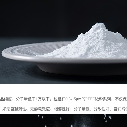
产品纯度，分子量低于1万以下，粒径在0.5-15μm的PTFE微粉系列，
：如无自凝聚性、无静电效应、相溶性好、分子量低、分散性好、自润滑