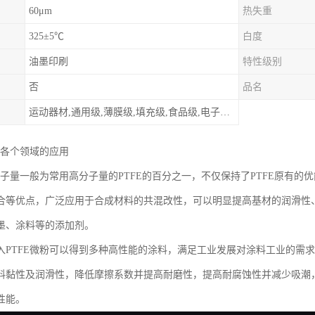
60μm
热失重
325±5℃
白度
油墨印刷
特性级别
否
品名
运动器材,通用级,薄膜级,填充级,食品级,电子电器部件
在各个领域的应用
粉分子量一般为常用高分子量的PTFE的百分之一，不仅保持了PTFE原有
合等优点，广泛应用于合成材料的共混改性，可以明显提高基材的润滑性
墨、涂料等的添加剂。
入PTFE微粉可以得到多种高性能的涂料，满足工业发展对涂料工业的需求
料黏性及润滑性，降低摩擦系数并提高耐磨性，提高耐腐蚀性并减少吸潮
性能。