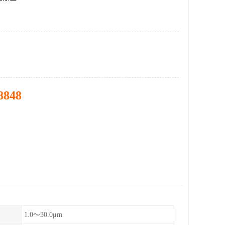
8848
1.0～30.0μm