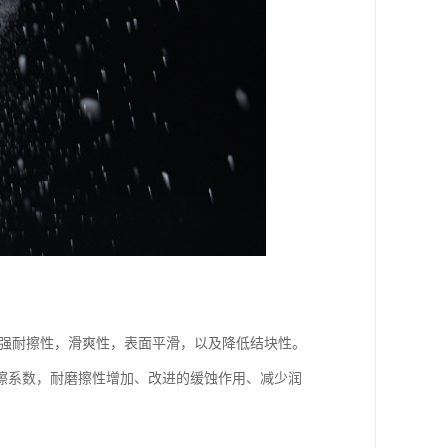
增强耐擦性，滑爽性，表面平滑，以及降低结块性。
擦系数，耐磨擦性增加、改进的缓蚀作用、减少润