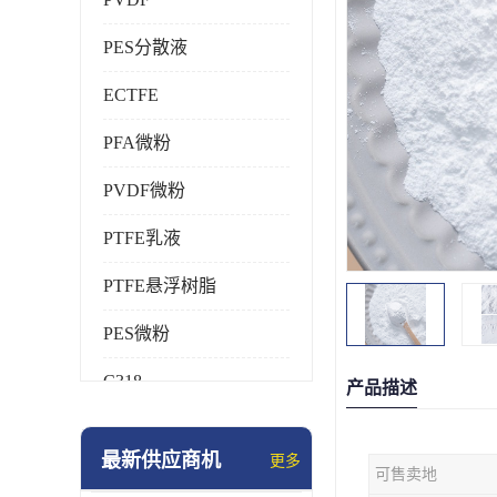
PES分散液
ECTFE
PFA微粉
PVDF微粉
PTFE乳液
PTFE悬浮树脂
PES微粉
C318
产品描述
HFP
最新供应商机
更多
可售卖地
氟橡胶