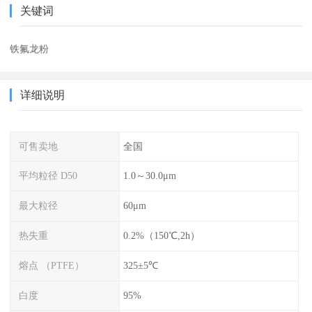
关键词
铁氟龙粉
详细说明
可售卖地
全国
平均粒径 D50
1.0～30.0μm
最大粒径
60μm
热失重
0.2%（150℃,2h）
熔点 （PTFE）
325±5℃
白度
95%