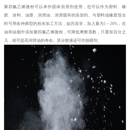
聚四氟乙烯微粉可以单作固体润滑剂使用，也可以作为塑料、橡
胶、涂料、油墨、润滑油、润滑脂等的添加剂。与塑料或橡胶混合
时可用各种典型的粉末加工方法，如共混等，加入量为5～20%，在
油和油脂中添加聚四氟乙烯微粉，可降低摩擦系数，只要加百分之
几，就可提高润滑油的寿命。其分散液还可作脱模剂。