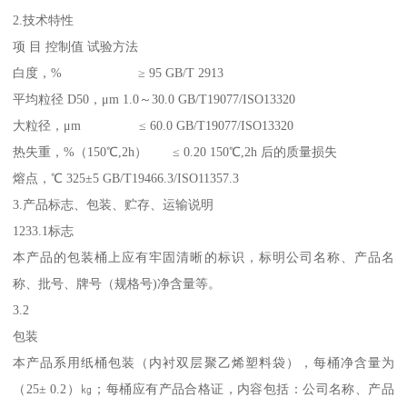
2.技术特性
项 目 控制值 试验方法
白度，% ≥ 95 GB/T 2913
平均粒径 D50，μm 1.0～30.0 GB/T19077/ISO13320
大粒径，μm ≤ 60.0 GB/T19077/ISO13320
热失重，%（150℃,2h） ≤ 0.20 150℃,2h 后的质量损失
熔点，℃ 325±5 GB/T19466.3/ISO11357.3
3.产品标志、包装、贮存、运输说明
1233.1标志
本产品的包装桶上应有牢固清晰的标识，标明公司名称、产品名
称、批号、牌号（规格号)净含量等。
3.2
包装
本产品系用纸桶包装（内衬双层聚乙烯塑料袋），每桶净含量为
（25± 0.2）㎏；每桶应有产品合格证，内容包括：公司名称、产品