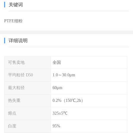
关键词
PTFE细粉
详细说明
可售卖地
全国
平均粒径 D50
1.0～30.0μm
最大粒径
60μm
热失重
0.2%（150℃,2h）
熔点
325±5℃
白度
95%