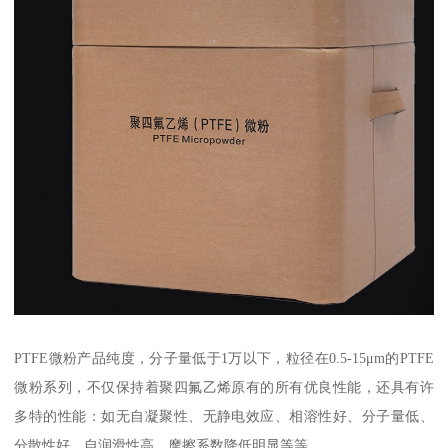
PTFE微粉产品纯度，分子量低于1万以下，粒径在0.5-15μm的PTFE
微粉系列，不仅保持着聚四氟乙烯原有的所有优良性能，还具有许
多特的性能：如无自凝聚性、无静电效应、相溶性好、分子量低、
分散性好、自润滑性高、摩擦系数降低明显等等。