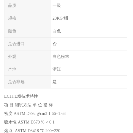
品质
一级
规格
20KG/桶
颜色
白色
是否进口
否
外观
白色粉末
产地
浙江
是否非危
是
ECTFE粉技术特性
项 目 测试方法 单 位 指 标
密度 ASTM D792 g/cm3 1.66~1.68
吸水性 ASTM D570 % < 0.1
熔点 ASTM D3418 ℃ 200~220