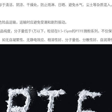
存于清洁、阴凉、干燥处，防止雨淋、日晒、避免水气、尘土等杂质混入
危险品运输，运输时应避免受潮和剧烈振动。
产品纯度，分子量低于1万以下，粒径在0.5-15μm的PTFE微粉系列，
：如无自凝聚性、无静电效应、相溶性好、分子量低、分散性好、自润滑