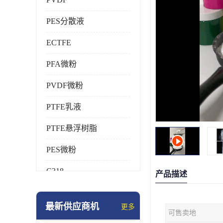
PES分散液
ECTFE
PFA微粉
PVDF微粉
PTFE乳液
PTFE悬浮树脂
PES微粉
C318
产品描述
HFP
最新供应商机
更多
可售卖地
氟橡胶