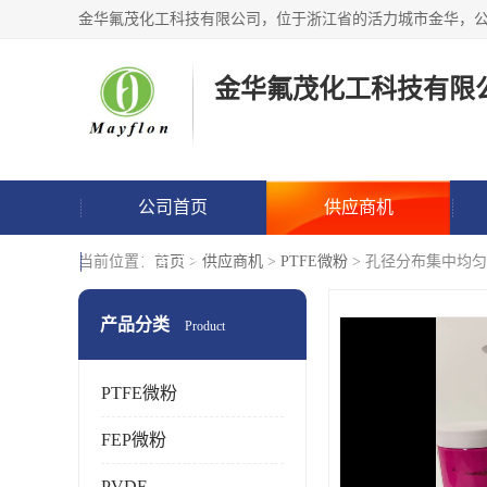
金华氟茂化工科技有限
公司首页
供应商机
联系方式
当前位置：
首页
>
供应商机
>
PTFE微粉
> 孔径分布集中均匀
产品分类
Product
PTFE微粉
FEP微粉
PVDF