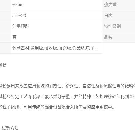
60μm
热失重
325±5℃
白度
油墨印刷
特性级别
否
品名
运动器材,通用级,薄膜级,填充级,食品级,电子电器部件
微粉
微粉是用来改善应用领域的耐热性、滑润性、自洁性及耐磨擦性等的微粉
微粉经特定工艺降低聚四氟乙烯分子量，并经特殊工艺处理粉碎细化到 3.0～
的粒子组成，可用传统的混合设备混合入所需要的应用系统中。
值 试验方法