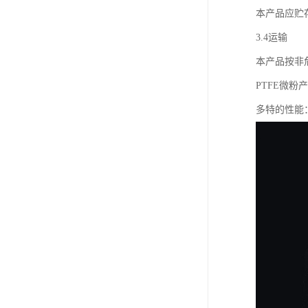
本产品应贮
3.4运输
本产品按非
PTFE微粉
多特的性能