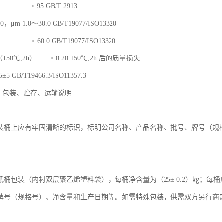
 95 GB/T 2913
μm 1.0～30.0 GB/T19077/ISO13320
≤ 60.0 GB/T19077/ISO13320
50℃,2h） ≤ 0.20 150℃,2h 后的质量损失
 GB/T19466.3/ISO11357.3
志、包装、贮存、运输说明
装桶上应有牢固清晰的标识，标明公司名称、产品名称、批号、牌号（规
纸桶包装（内衬双层聚乙烯塑料袋），每桶净含量为（25± 0.2）㎏；
牌号（规格号）、净含量和生产日期等。如需特殊包装，供需双方另行商