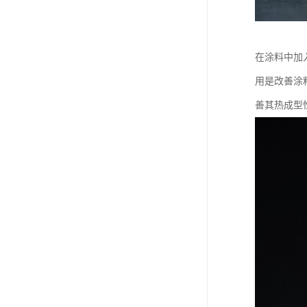
在涂料中加
用是改善涂
善其热成型