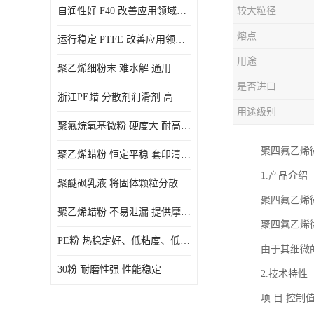
自润性好 F40 改善应用领域的耐热性 滑润性
较大粒径
PE蜡粉
熔点
运行稳定 PTFE 改善应用领域的耐热性 滑润性
PE改性蜡粉
用途
聚乙烯细粉末 难水解 通用 氟茂
是否进口
浙江PE蜡 分散剂润滑剂 高低熔点
用途级别
聚氟烷氧基微粉 硬度大 耐高温性能好 良好的不粘性 功能性涂料
聚四氟乙烯
聚乙烯蜡粉 恒定平稳 套印清漆 无毒
1.产品介绍
聚醚砜乳液 将固体颗粒分散均匀 高分子聚合物 新的纳米涂层材料
聚四氟乙烯
聚乙烯蜡粉 不易泄漏 提供摩擦减少和润滑性能
聚四氟乙烯
PE粉 热稳定好、低粘度、低熔点
由于其细微
30粉 耐磨性强 性能稳定
2.技术特性
项 目 控制