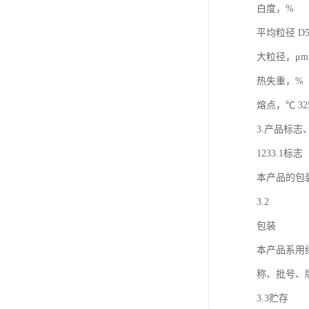
白度，% ≥
平均粒径 D50，
大粒径，μm 
热失重，%（1
熔点，℃ 325±5
3.产品标
1233.1标志
本产品的包
3.2
包装
本产品系用
称、批号、
3.3贮存