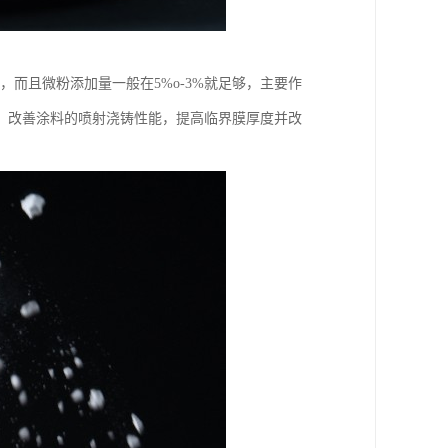
，而且微粉添加量一般在5%o-3%就足够，主要作
，改善涂料的喷射浇铸性能，提高临界膜厚度并改