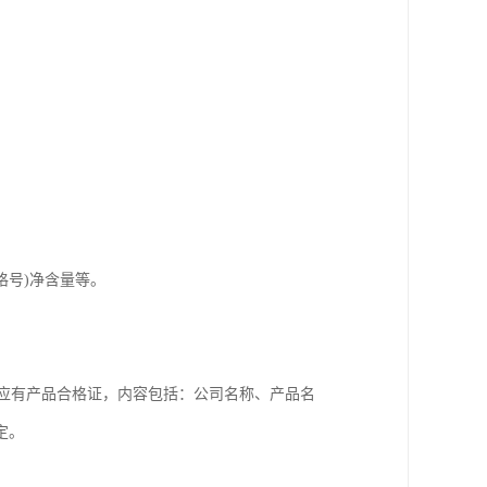
格号)净含量等。
每桶应有产品合格证，内容包括：公司名称、产品名
定。