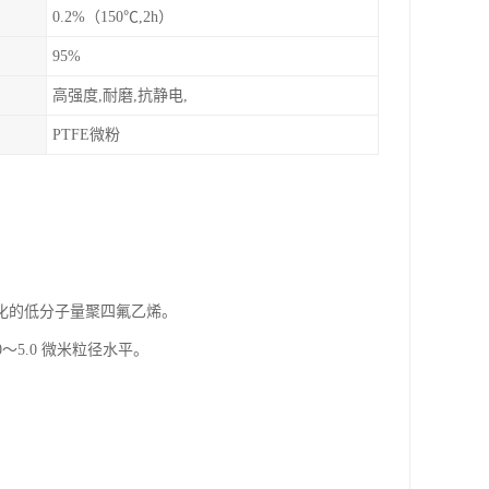
0.2%（150℃,2h）
95%
高强度,耐磨,抗静电,
PTFE微粉
化的低分子量聚四氟乙烯。
5.0 微米粒径水平。