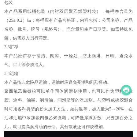
包装
本产品系用纸桶包装（内衬双层聚乙烯塑料袋），每桶净含量为
（25± 0.2）㎏；每桶应有产品合格证，内容包括：公司名称、产品
名称、批号、牌号（规格号）、净含量和生产日期等。如需特殊包
装，供需双方另行商定。
3.3贮存
本产品应贮存于清洁、阴凉、干燥处，防止雨淋、日晒、避免水
气、尘土等杂质混入。
3.4运输
本产品按非危险品运输，运输时应避免受潮和剧烈振动。
聚四氟乙烯微粉可以单作固体润滑剂使用，也可以作为塑料、橡
胶、涂料、油墨、润滑油、润滑脂等的添加剂。与塑料或橡胶混合
时可用各种典型的粉末加工方法，如共混等，加入量为5～20%，在
油和油脂中添加聚四氟乙烯微粉，可降低摩擦系数，只要加百分之
几，就可提高润滑油的寿命。其分散液还可作脱模剂。