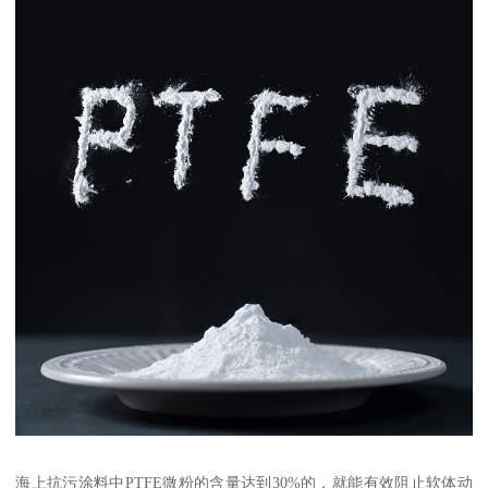
海上抗污涂料中PTFE微粉的含量达到30%的，就能有效阻止软体动