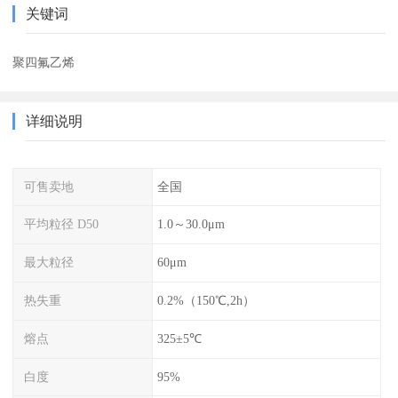
关键词
聚四氟乙烯
详细说明
可售卖地
全国
平均粒径 D50
1.0～30.0μm
最大粒径
60μm
热失重
0.2%（150℃,2h）
熔点
325±5℃
白度
95%