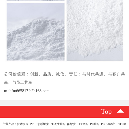
公司价值观：创新、品质、诚信、责任；与时代共进、与客户共
赢、与员工共享
m.jhfm665817.b2b168.com
Top
主营产品：技术服务 PTFE悬浮树脂 PE改性蜡粉 氟橡胶 FEP微粉 PE蜡粉 PES分散液 PTFE微