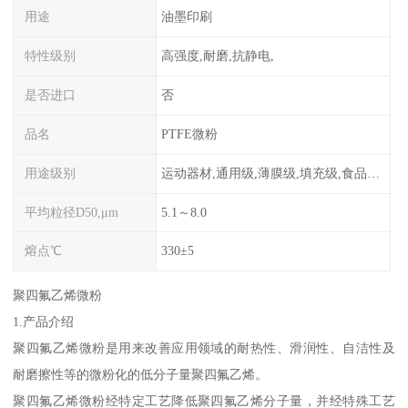
用途
油墨印刷
特性级别
高强度,耐磨,抗静电,
是否进口
否
品名
PTFE微粉
用途级别
运动器材,通用级,薄膜级,填充级,食品级,电子电器部件
平均粒径D50,μm
5.1～8.0
熔点℃
330±5
聚四氟乙烯微粉
1.产品介绍
聚四氟乙烯微粉是用来改善应用领域的耐热性、滑润性、自洁性及
耐磨擦性等的微粉化的低分子量聚四氟乙烯。
聚四氟乙烯微粉经特定工艺降低聚四氟乙烯分子量，并经特殊工艺