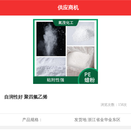
供应商机
自润性好 聚四氟乙烯
浏览次数：
158
次
产品规格：
发货地:
浙江省金华金东区