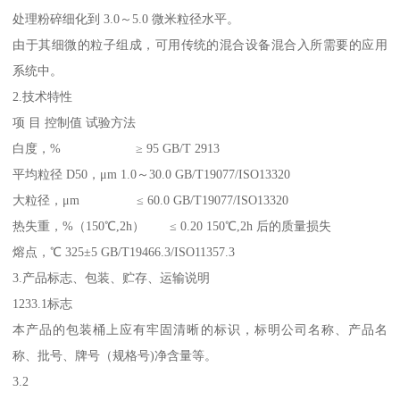
处理粉碎细化到 3.0～5.0 微米粒径水平。
由于其细微的粒子组成，可用传统的混合设备混合入所需要的应用
系统中。
2.技术特性
项 目 控制值 试验方法
白度，% ≥ 95 GB/T 2913
平均粒径 D50，μm 1.0～30.0 GB/T19077/ISO13320
大粒径，μm ≤ 60.0 GB/T19077/ISO13320
热失重，%（150℃,2h） ≤ 0.20 150℃,2h 后的质量损失
熔点，℃ 325±5 GB/T19466.3/ISO11357.3
3.产品标志、包装、贮存、运输说明
1233.1标志
本产品的包装桶上应有牢固清晰的标识，标明公司名称、产品名
称、批号、牌号（规格号)净含量等。
3.2