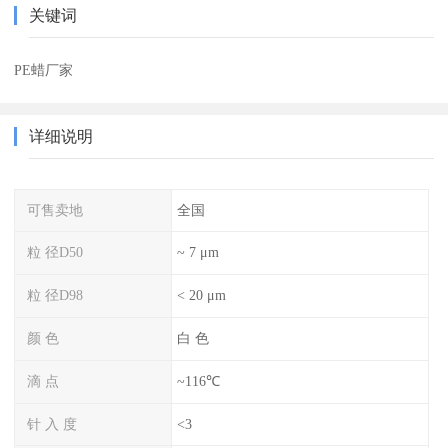
关键词
PE蜡厂家
详细说明
可售卖地
全国
粒 径D50
~ 7 μm
粒 径D98
< 20 μm
颜 色
白 色
滴 点
~116℃
针 入 度
<3