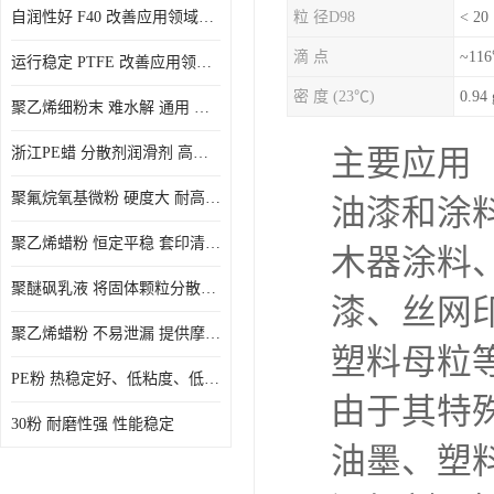
自润性好 F40 改善应用领域的耐热性 滑润性
粒 径D98
< 20
PE蜡粉
滴 点
~11
运行稳定 PTFE 改善应用领域的耐热性 滑润性
PE改性蜡粉
密 度 (23℃)
0.94 
聚乙烯细粉末 难水解 通用 氟茂
浙江PE蜡 分散剂润滑剂 高低熔点
主要应用
聚氟烷氧基微粉 硬度大 耐高温性能好 良好的不粘性 功能性涂料
油漆和涂
聚乙烯蜡粉 恒定平稳 套印清漆 无毒
木器涂料
聚醚砜乳液 将固体颗粒分散均匀 高分子聚合物 新的纳米涂层材料
漆、丝网
聚乙烯蜡粉 不易泄漏 提供摩擦减少和润滑性能
塑料母粒
PE粉 热稳定好、低粘度、低熔点
由于其特
30粉 耐磨性强 性能稳定
油墨、塑