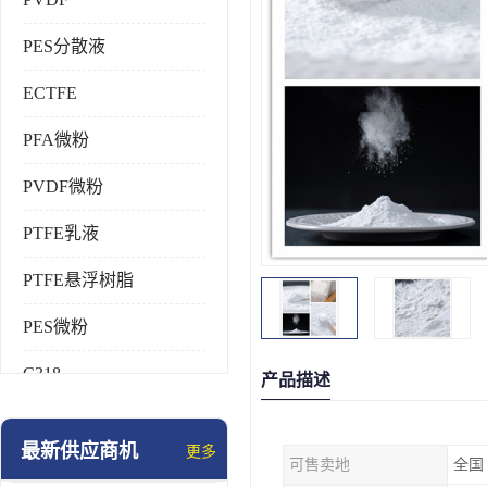
PES分散液
ECTFE
PFA微粉
PVDF微粉
PTFE乳液
PTFE悬浮树脂
PES微粉
C318
产品描述
HFP
最新供应商机
更多
可售卖地
全国
氟橡胶