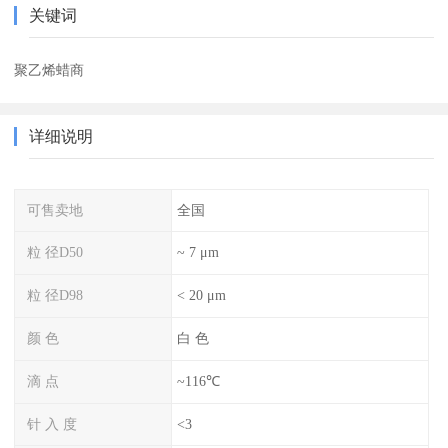
关键词
聚乙烯蜡商
详细说明
可售卖地
全国
粒 径D50
~ 7 μm
粒 径D98
< 20 μm
颜 色
白 色
滴 点
~116℃
针 入 度
<3