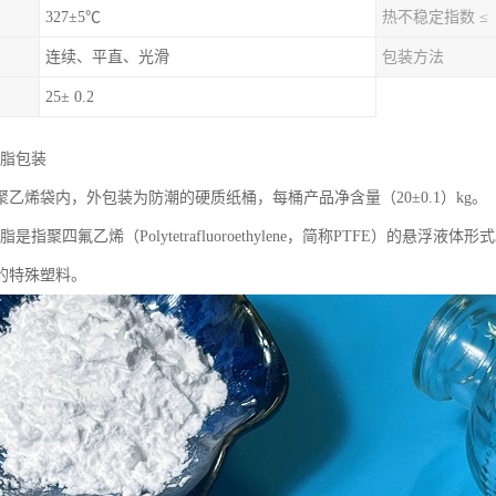
327±5℃
热不稳定指数 ≤
连续、平直、光滑
包装方法
25± 0.2
树脂包装
乙烯袋内，外包装为防潮的硬质纸桶，每桶产品净含量（20±0.1）kg。
脂是指聚四氟乙烯（Polytetrafluoroethylene，简称PTFE）的悬
的特殊塑料。