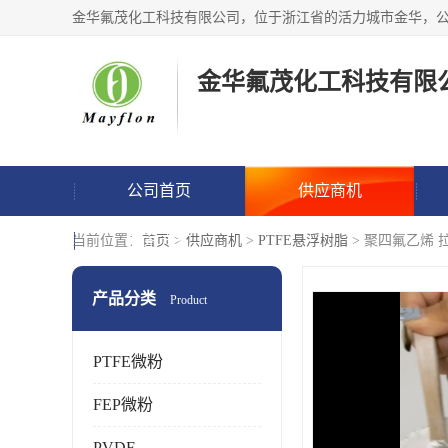
金华氟茂化工科技有限
公司首页
供应商机
联系方式
当前位置：
首页
>
供应商机
>
PTFE悬浮树脂
> 聚四氟乙烯 拉
产品分类
Product
PTFE微粉
FEP微粉
PVDF