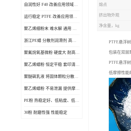
自润性好 F40 改善应用领域的耐热性 滑润性
熔点
PE蜡粉
挤出物外观
运行稳定 PTFE 改善应用领域的耐热性 滑润性
PE改性蜡粉
净含量，kg
聚乙烯细粉末 难水解 通用 氟茂
浙江PE蜡 分散剂润滑剂 高低熔点
PTFE悬浮
包装在双层聚
聚氟烷氧基微粉 硬度大 耐高温性能好 良好的不粘性 功能性涂料
PTFE悬浮树
聚乙烯蜡粉 恒定平稳 套印清漆 无毒
低摩擦性能
聚醚砜乳液 将固体颗粒分散均匀 高分子聚合物 新的纳米涂层材料
聚乙烯蜡粉 不易泄漏 提供摩擦减少和润滑性能
PE粉 热稳定好、低粘度、低熔点
30粉 耐磨性强 性能稳定