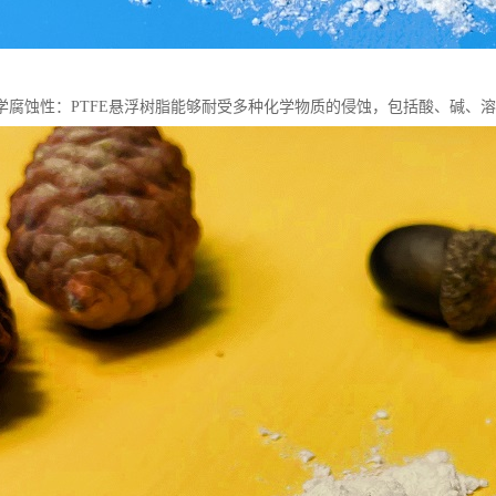
学腐蚀性：PTFE悬浮树脂能够耐受多种化学物质的侵蚀，包括酸、碱、