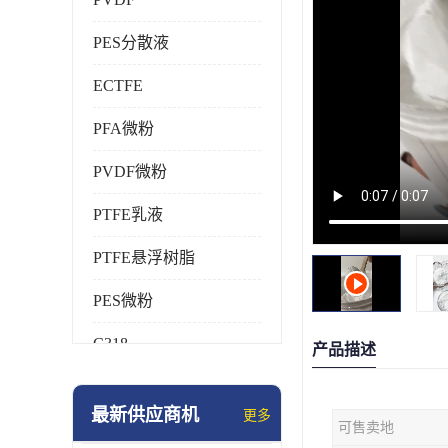
PES分散液
ECTFE
PFA微粉
PVDF微粉
PTFE乳液
PTFE悬浮树脂
PES微粉
C318
产品描述
HFP
最新供应商机
更多
可售卖地
氟橡胶