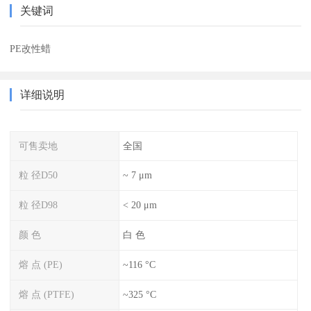
关键词
PE改性蜡
详细说明
可售卖地
全国
粒 径D50
~ 7 μm
粒 径D98
< 20 μm
颜 色
白 色
熔 点 (PE)
~116 °C
熔 点 (PTFE)
~325 °C