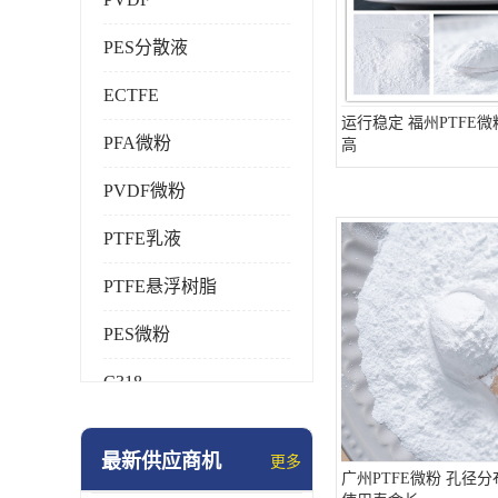
PES分散液
ECTFE
运行稳定 福州PTFE微
PFA微粉
高
PVDF微粉
PTFE乳液
PTFE悬浮树脂
PES微粉
C318
HFP
最新供应商机
更多
氟橡胶
广州PTFE微粉 孔径