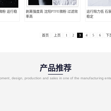
微粉 运行稳
剥离强度高 沈阳PTFE微粉 过滤效
运行阻力低 石家
率高
稳定
首页
上页
1
2
3
4
5
6
下
产品推荐
ment, design, production and sales in one of the manufacturing ent