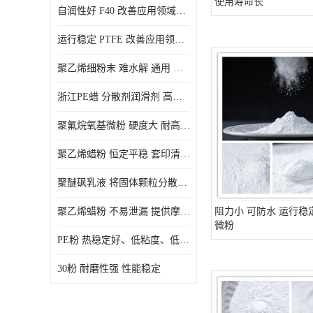
使用寿命长
自润性好 F40 改善应用领域的耐热性 滑润性
PE蜡粉
运行稳定 PTFE 改善应用领域的耐热性 滑润性
PE改性蜡粉
聚乙烯细粉末 难水解 通用 氟茂
浙江PE蜡 分散剂润滑剂 高低熔点
聚氟烷氧基微粉 硬度大 耐高温性能好 良好的不粘性 功能性涂料
聚乙烯蜡粉 恒定平稳 套印清漆 无毒
聚醚砜乳液 将固体颗粒分散均匀 高分子聚合物 新的纳米涂层材料
聚乙烯蜡粉 不易泄漏 提供摩擦减少和润滑性能
阻力小 可防水 运行稳定
微粉
PE粉 热稳定好、低粘度、低熔点
30粉 耐磨性强 性能稳定