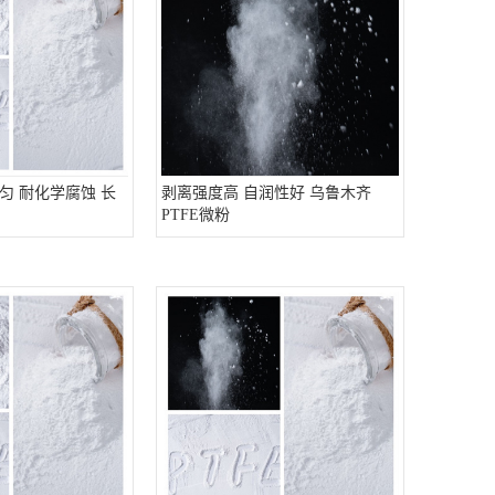
匀 耐化学腐蚀 长
剥离强度高 自润性好 乌鲁木齐
PTFE微粉